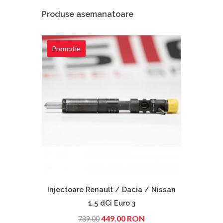
Produse asemanatoare
Promotie
Prom
Injectoare Renault / Dacia / Nissan
Inject
1.5 dCi Euro 3
E Class
449.00 RON
789.00