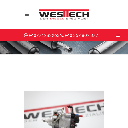
+40771282263
+40 357 809 372