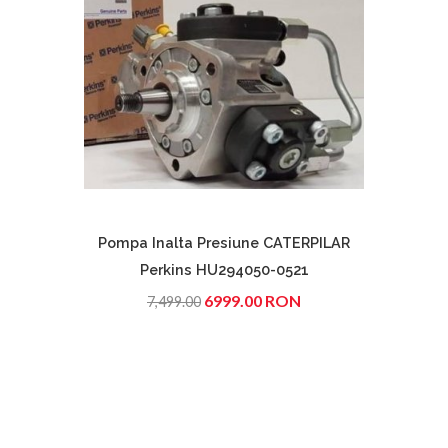
Pompa Inalta Presiune CATERPILAR
Actu
Perkins HU294050-0521
6999.00 RON
7,499.00