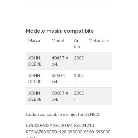
Modele masini compatibile
Marca
Model
An
Motorizare
fab
JOHN
4045T 4
2005
DEERE
cyl.
-
JOHN
S350 4
2005
DEERE
cyl.
-
JOHN
6068T 4
2005
DEERE
cyl.
-
Coduri compatibile de injector DENSO:
095000-632# RE530361 RE531210
RE546783 SE501928 095000-6320 095000-