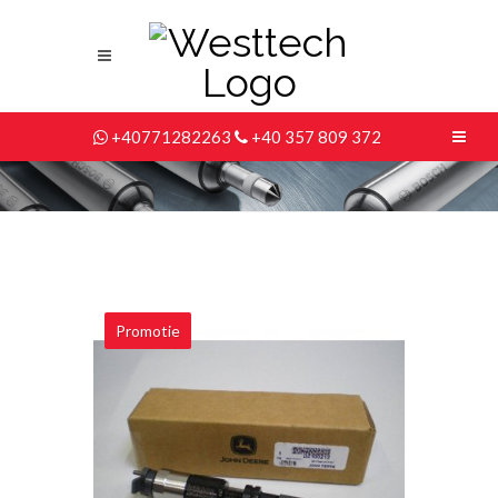
+40771282263
+40 357 809 372
Promotie