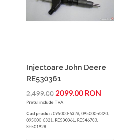
Injectoare John Deere
RE530361
2099.00 RON
2,499.00
Pretul include TVA
Cod produs:
095000-632#, 095000-6320,
095000-6321, RE530361, RE546783,
SE501928