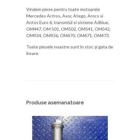
Vindem piese pentru toate motoarele
Mercedes Actros, Axor, Atego, Arocs si
Antos Euro 6, transmisii si sisteme Adblue,
OM447, OM 501, OM502, OM541, OM542,
OM934, OM936, OM470, OM471, OM473.
Toate piesele noastre sunt în stoc și gata de
livrare.
Produse asemanatoare
Prom