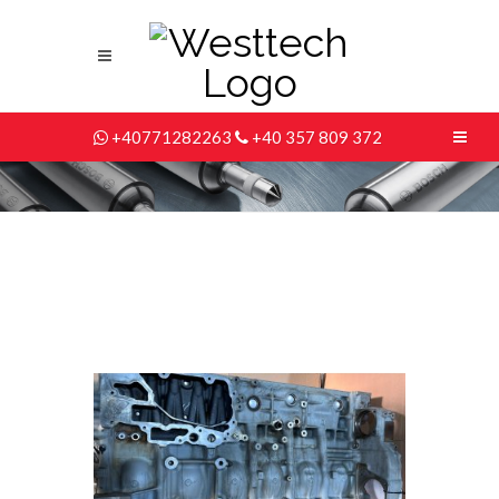
+40771282263
+40 357 809 372