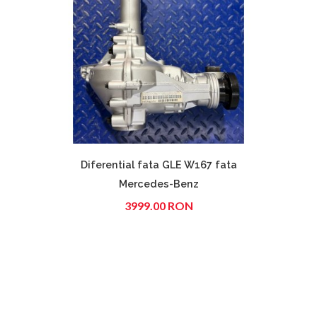
Diferential fata GLE W167 fata
Tu
Mercedes-Benz
A
3999.00 RON