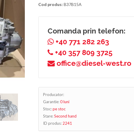
Cod produs:
B37B15A
Comanda prin telefon:
+40 771 282 263
+40 357 809 3725
office@diesel-west.ro
Producator:
Garantie:
0 luni
Stoc:
pe stoc
Stare:
Second hand
ID produs:
2241