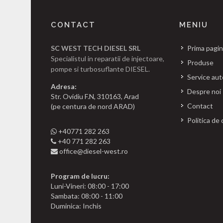
CONTACT
MENIU
SC WEST TECH DIESEL SRL
Prima pagi
Specialistul in reparatii de injectoare,
Produse
pompe si turbosuflante DIESEL.
Service aut
Adresa:
Despre noi
Str. Ovidiu F.N, 310163, Arad
Contact
(pe centura de nord ARAD)
Politica de 
+40771 282 263
+40 771 282 263
office@diesel-west.ro
Program de lucru:
Luni-Vineri: 08:00 - 17:00
Sambata: 08:00 - 11:00
Duminica: Inchis