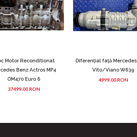
oc Motor Reconditionat
Diferențial față Mercede
cedes Benz Actros MP4
Vito/Viano W639
OM470 Euro 6
4999.00 RON
37499.00 RON