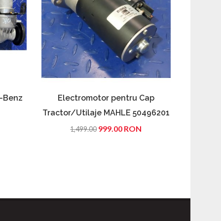
s-Benz
Electromotor pentru Cap
Unitat
Tractor/Utilaje MAHLE 50496201
999.00 RON
1,499.00