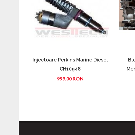
Injectoare Perkins Marine Diesel
Bl
CH10948
Mer
999.00 RON