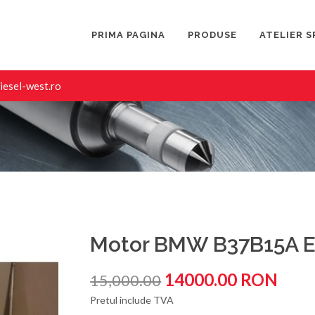
PRIMA PAGINA
PRODUSE
ATELIER S
iesel-west.ro
Motor BMW B37B15A E
14000.00 RON
15,000.00
Pretul include TVA