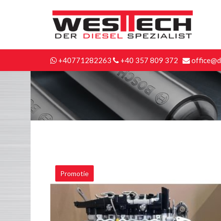
+40771282263
+40 357 809 372
office@d
Promotie