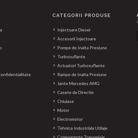
CATEGORII PRODUSE
na
Injectoare Diesel
Accesorii Injectoare
o
Pompe de Inalta Presiune
Turbosuflante
Actuatori Turbosuflante
confidentialitate
Rampe de Inalta Presiune
Jante Mercedes AMG
Casete de Directie
Chiulase
Motor
Electromotor
Tehnica Industriala Utilaje
Componente Transmisie