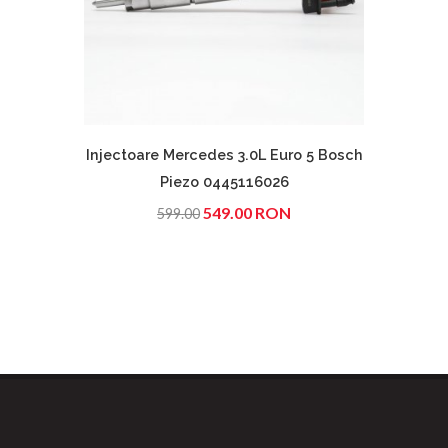
Injectoare Mercedes 3.0L Euro 5 Bosch
Inje
Piezo 0445116026
549.00 RON
599.00