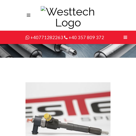
+40771282263
+40 357 809 372