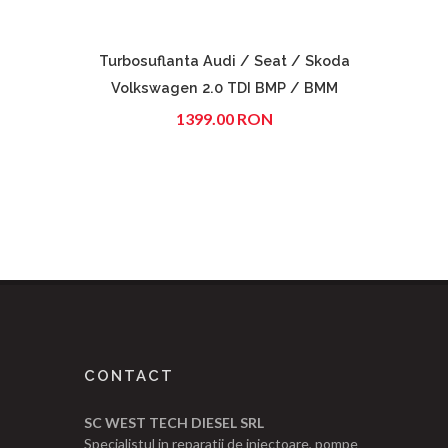
Turbosuflanta Audi / Seat / Skoda
Turbos
Volkswagen 2.0 TDI BMP / BMM
1399.00 RON
CONTACT
SC WEST TECH DIESEL SRL
Specialistul in reparatii de injectoare, pompe