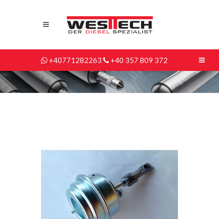
+40771282263
+40 357 809 372