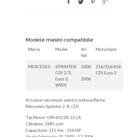
Modele masini compatibile
Marca
Model
An
Motorizare
fab
MERCEDES
SPRINTER
2000
216/316/416
CDI 2.7L
-
CDI Euro 3
Euro 3,
2006
W901
Actuator vacumatic pentru turbosuflanta
Mercedes Sprinter 2.7L CDI
Tip Motor: OM 612 DE 22 LA
Cilindree: 2685 ccm
Capacitate: 115 Kw - 156 HP
An de Fabricatie: 01.2000 - 12.2006