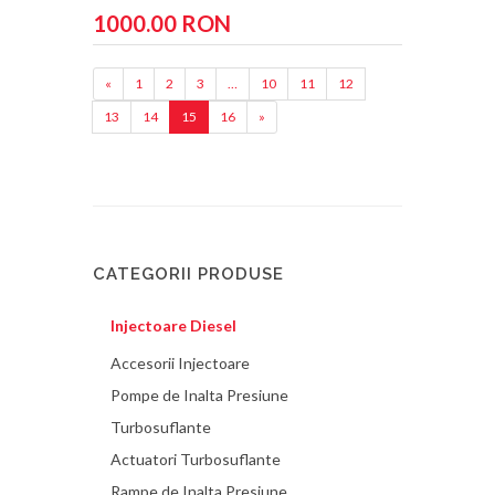
1000.00 RON
«
1
2
3
…
10
11
12
13
14
15
16
»
CATEGORII PRODUSE
Injectoare Diesel
Accesorii Injectoare
Pompe de Inalta Presiune
Turbosuflante
Actuatori Turbosuflante
Rampe de Inalta Presiune