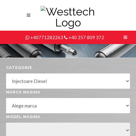
+40771282263
+40 357 809 372
CATEGORIE
MARCA MASINA
MODEL MASINA